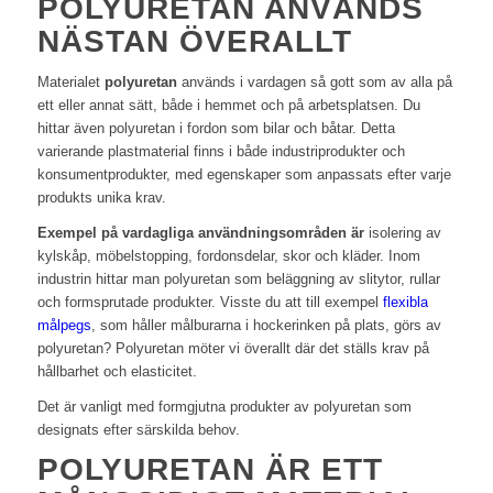
POLYURETAN ANVÄNDS
NÄSTAN ÖVERALLT
Materialet
polyuretan
används i vardagen så gott som av alla på
ett eller annat sätt, både i hemmet och på arbetsplatsen. Du
hittar även polyuretan i fordon som bilar och båtar. Detta
varierande plastmaterial finns i både industriprodukter och
konsumentprodukter, med egenskaper som anpassats efter varje
produkts unika krav.
Exempel på vardagliga användningsområden är
isolering av
kylskåp, möbelstopping, fordonsdelar, skor och kläder. Inom
industrin hittar man polyuretan som beläggning av slitytor, rullar
och formsprutade produkter. Visste du att till exempel
flexibla
målpegs
, som håller målburarna i hockerinken på plats, görs av
polyuretan? Polyuretan möter vi överallt där det ställs krav på
hållbarhet och elasticitet.
Det är vanligt med formgjutna produkter av polyuretan som
designats efter särskilda behov.
POLYURETAN ÄR ETT