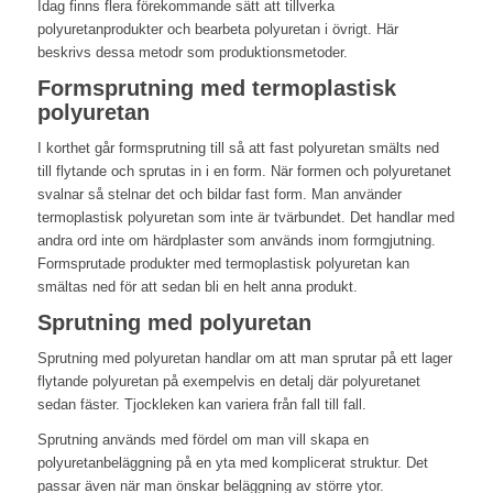
Idag finns flera förekommande sätt att tillverka
polyuretanprodukter och bearbeta polyuretan i övrigt. Här
beskrivs dessa metodr som produktionsmetoder.
Formsprutning med termoplastisk
polyuretan
I korthet går formsprutning till så att fast polyuretan smälts ned
till flytande och sprutas in i en form. När formen och polyuretanet
svalnar så stelnar det och bildar fast form. Man använder
termoplastisk polyuretan som inte är tvärbundet. Det handlar med
andra ord inte om härdplaster som används inom formgjutning.
Formsprutade produkter med termoplastisk polyuretan kan
smältas ned för att sedan bli en helt anna produkt.
Sprutning med polyuretan
Sprutning med polyuretan handlar om att man sprutar på ett lager
flytande polyuretan på exempelvis en detalj där polyuretanet
sedan fäster. Tjockleken kan variera från fall till fall.
Sprutning används med fördel om man vill skapa en
polyuretanbeläggning på en yta med komplicerat struktur. Det
passar även när man önskar beläggning av större ytor.