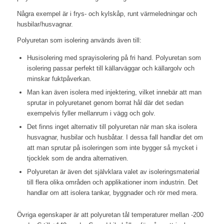
Några exempel är i frys- och kylskåp, runt värmeledningar och
husbilar/husvagnar.
Polyuretan som isolering används även till:
Husisolering med sprayisolering på fri hand. Polyuretan som
isolering passar perfekt till källarväggar och källargolv och
minskar fuktpåverkan.
Man kan även isolera med injektering, vilket innebär att man
sprutar in polyuretanet genom borrat hål där det sedan
exempelvis fyller mellanrum i vägg och golv.
Det finns inget alternativ till polyuretan när man ska isolera
husvagnar, husbilar och husbåtar. I dessa fall handlar det om
att man sprutar på isoleringen som inte bygger så mycket i
tjocklek som de andra alternativen.
Polyuretan är även det självklara valet av isoleringsmaterial
till flera olika områden och applikationer inom industrin. Det
handlar om att isolera tankar, byggnader och rör med mera.
Övriga egenskaper är att polyuretan tål temperaturer mellan -200