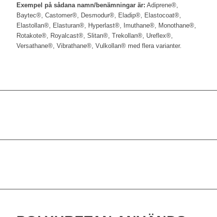
Exempel på sådana namn/benämningar är:
Adiprene®,
Baytec®, Castomer®, Desmodur®, Eladip®, Elastocoat®,
Elastollan®, Elasturan®, Hyperlast®, Imuthane®, Monothane®,
Rotakote®, Royalcast®, Slitan®, Trekollan®, Ureflex®,
Versathane®, Vibrathane®, Vulkollan® med flera varianter.