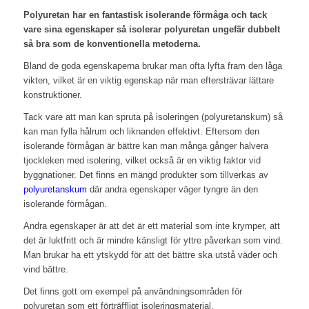
Polyuretan har en fantastisk isolerande förmåga och tack
vare sina egenskaper så isolerar polyuretan ungefär dubbelt
så bra som de konventionella metoderna.
Bland de goda egenskaperna brukar man ofta lyfta fram den låga
vikten, vilket är en viktig egenskap när man eftersträvar lättare
konstruktioner.
Tack vare att man kan spruta på isoleringen (polyuretanskum) så
kan man fylla hålrum och liknanden effektivt. Eftersom den
isolerande förmågan är bättre kan man många gånger halvera
tjockleken med isolering, vilket också är en viktig faktor vid
byggnationer. Det finns en mängd produkter som tillverkas av
polyuretanskum
där andra egenskaper väger tyngre än den
isolerande förmågan.
Andra egenskaper är att det är ett material som inte krymper, att
det är luktfritt och är mindre känsligt för yttre påverkan som vind.
Man brukar ha ett ytskydd för att det bättre ska utstå väder och
vind bättre.
Det finns gott om exempel på användningsområden för
polyuretan som ett förträffligt isoleringsmaterial.