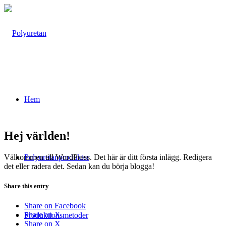
Hem
Hej världen!
Välkommen till WordPress. Det här är ditt första inlägg. Redigera
Polyuretanprodukter
det eller radera det. Sedan kan du börja blogga!
Share this entry
Share on Facebook
Share on X
Produktionsmetoder
Share on X