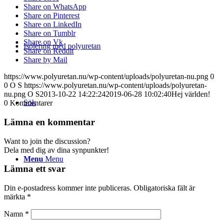
Share on WhatsApp
Share on Pinterest
Share on LinkedIn
Share on Tumblr
Share on Vk
Isolering med polyuretan
Share on Reddit
Share by Mail
https://www.polyuretan.nu/wp-content/uploads/polyuretan-nu.png
0
0
O S
https://www.polyuretan.nu/wp-content/uploads/polyuretan-
nu.png
O S
2013-10-22 14:22:24
2019-06-28 10:02:40
Hej världen!
Sök
0
Kommentarer
Lämna en kommentar
Want to join the discussion?
Dela med dig av dina synpunkter!
Menu
Menu
Lämna ett svar
Din e-postadress kommer inte publiceras.
Obligatoriska fält är
märkta
*
Namn
*